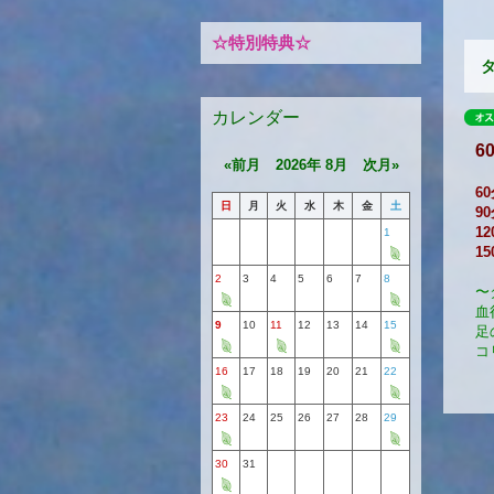
☆特別特典☆
カレンダー
«前月
2026年 8月
次月»
60
日
月
火
水
木
金
土
90
12
1
1
2
3
4
5
6
7
8
〜
血
9
10
11
12
13
14
15
足
コ
16
17
18
19
20
21
22
23
24
25
26
27
28
29
30
31